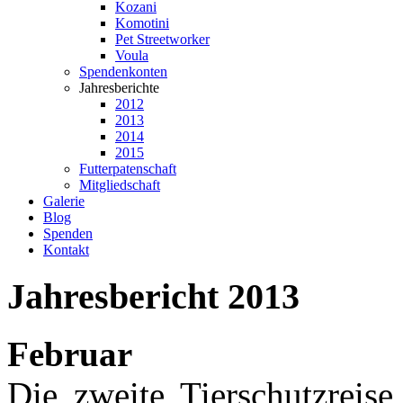
Kozani
Komotini
Pet Streetworker
Voula
Spendenkonten
Jahresberichte
2012
2013
2014
2015
Futterpatenschaft
Mitgliedschaft
Galerie
Blog
Spenden
Kontakt
Jahresbericht
2013
Februar
Die zweite Tierschutzreis