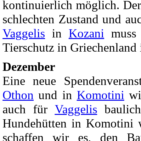
kontinuierlich möglich. Der
schlechten Zustand und auc
Vaggelis
in
Kozani
muss n
Tierschutz in Griechenland i
Dezember
Eine neue Spendenverans
Othon
und in
Komotini
wir
auch für
Vaggelis
baulich
Hundehütten in Komotini we
schaffen wir es, den B